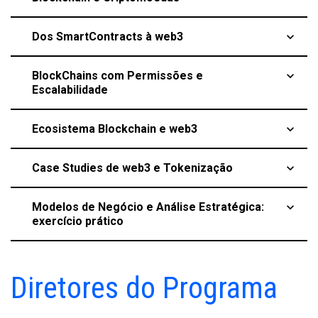
Dos SmartContracts à web3
keyboard_arrow_up
BlockChains com Permissões e
keyboard_arrow_up
Escalabilidade
Ecosistema Blockchain e web3
keyboard_arrow_up
Case Studies de web3 e Tokenização
keyboard_arrow_up
Modelos de Negócio e Análise Estratégica:
keyboard_arrow_up
exercício prático
Diretores do Programa