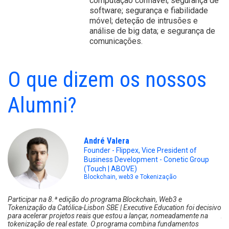
computação confiável; segurança de
software; segurança e fiabilidade
móvel; deteção de intrusões e
análise de big data; e segurança de
comunicações.
O que dizem os nossos
Alumni?
André Valera
Founder - Flippex, Vice President of
Business Development - Conetic Group
(Touch | ABOVE)
Blockchain, web3 e Tokenização
Participar na 8.ª edição do programa Blockchain, Web3 e
Ti
Tokenização da Católica-Lisbon SBE | Executive Education foi decisivo
Sm
para acelerar projetos reais que estou a lançar, nomeadamente na
A 
tokenização de real estate. O programa combina fundamentos
fo