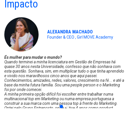
Impacto
ALEXANDRA MACHADO
Founder & CEO , Girl MOVE Academy
És mulher para mudar o mundo?
Quando terminei a minha licenciatura em Gestão de Empresas há
quase 30 anos nesta Universidade, confesso que não sonhava com
esta questão. Sonhava, sim, em multiplicar tudo o que tinha aprendido
e vivido nos maravilhosos cinco anos que aqui passei.
Conhecimentos, amizades, redes, valores, crescimento na fé... e até a
base da minha futura família. Sou uma
people person
e o Marketing
foi por onde comecei.
A minha primeira opção difícil foi escolher entre trabalhar numa
multinacional top em Marketing ou numa empresa portuguesa a
construir a sua marca com uma pessoa top à frente do Marketing.
Optei pelo Grupo Entreposto, onde estive 4 anos como
product
manager
de “carros”, qual Alice no País das Maravilhas, a organizar
expedições de 4x4 na América Latina. Uma nuance importante: o
Grupo permitia-me ser Professora Assistente na MINHA
Universidade.