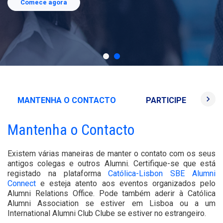
Ligue-se a nós
Comece agora
keyboard_arrow_right
MANTENHA O CONTACTO
PARTICIPE
E
Mantenha o Contacto
Existem várias maneiras de manter o contato com os seus
antigos colegas e outros Alumni. Certifique-se que está
registado na plataforma
Católica-Lisbon SBE Alumni
Connect
e esteja atento aos eventos organizados pelo
Alumni Relations Office. Pode também aderir à Católica
Alumni Association se estiver em Lisboa ou a um
International Alumni Club Clube se estiver no estrangeiro.