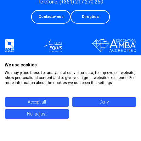
Telefone: (+351) 217 270 250
Contacte-nos
Direções
We use cookies
We may place these for analysis of our visitor data, to improve our website,
show personalised content and to give you a great website experience. For
more information about the cookies we use open the settings.
Accept all
Deny
No, adjust
Política de Privacidade
Termos & Condições
©
2026 Universidade Católica Portuguesa