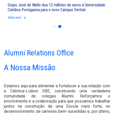
OBRIGADA, CATÓLICA!
Grupo José de Mello doa 12 milhões de euros à Universidade
Girl MOVE Academy -
Pitch
| Girl MOVE Academy –
Women of
Católica Portuguesa para o novo Campus Veritati
Impact
keyboard_arrow_right
Saiba mais
Alumni Relations Office
A Nossa Missão
Estamos aqui para alimentar e fortalecer a sua relação com
a Católica-Lisbon SBE, construindo uma verdadeira
comunidade de colegas Alumni. ​Reforçamos o
envolvimento e a colaboração para que possamos trabalhar
juntos na construção de uma Escola mais forte, no
desenvolvimento de carreiras bem-sucedidas e, por último,