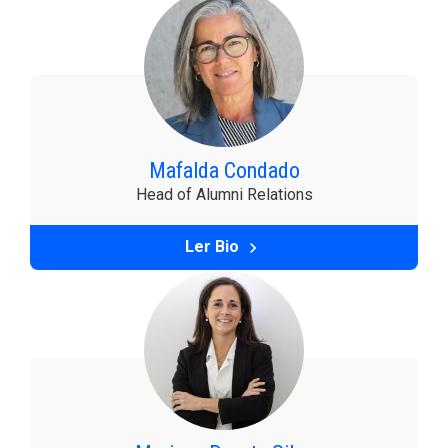
Mafalda Condado
Head of Alumni Relations
Ler Bio
keyboard_arrow_right