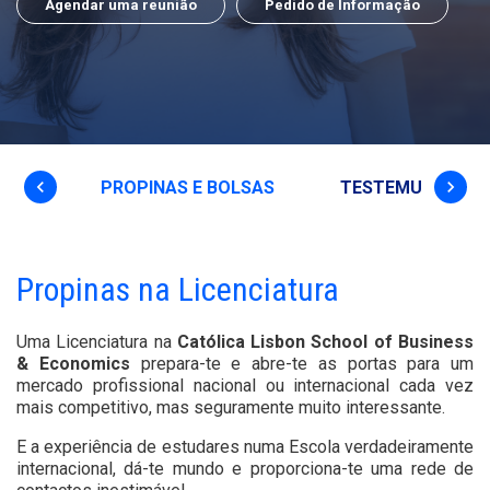
Agendar uma reunião
Pedido de Informação
keyboard_arrow_left
keyboard_arrow_right
URAS
PROPINAS E BOLSAS
TESTEMUNHOS
Propinas na Licenciatura
Uma Licenciatura na
Católica Lisbon School of Business
& Economics
prepara-te e abre-te as portas para um
mercado profissional nacional ou internacional cada vez
mais competitivo, mas seguramente muito interessante.
E a experiência de estudares numa Escola verdadeiramente
internacional, dá-te mundo e proporciona-te uma rede de