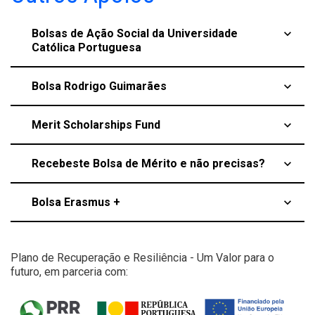
Bolsas de Ação Social da Universidade
keyboard_arrow_up
Católica Portuguesa
Bolsa Rodrigo Guimarães
keyboard_arrow_up
Merit Scholarships Fund
keyboard_arrow_up
Recebeste Bolsa de Mérito e não precisas?
keyboard_arrow_up
Bolsa Erasmus +
keyboard_arrow_up
Plano de Recuperação e Resiliência - Um Valor para o
futuro, em parceria com: