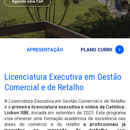
Agende uma Call
keyboard_arrow_right
APRESENTAÇÃO
PLANO CURRICULAR
Licenciatura Executiva em Gestão
Comercial e de Retalho
A Licenciatura Executiva em Gestão Comercial e de Retalho
é a
primeira licenciatura executiva e online da Católica-
Lisbon SBE
, iniciada em setembro de 2023. Este programa
visa oferecer uma formação académica de excelência nas
áreas do comércio e do retalho
a profissionais já