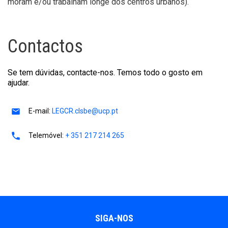
moram e/ou trabalham longe dos centros urbanos).
Contactos
Se tem dúvidas, contacte-nos. Temos todo o gosto em
ajudar.
E-mail:
LEGCR.clsbe@ucp.pt
Telemóvel:
+ 351 217 214 265
SIGA-NOS