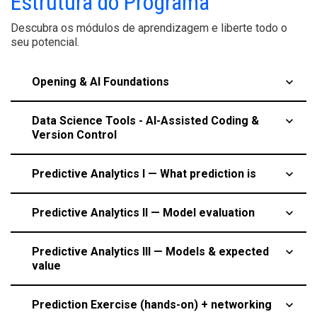
Estrutura do Programa
Descubra os módulos de aprendizagem e liberte todo o
seu potencial.
Opening & AI Foundations
keyboard_arrow_up
Data Science Tools - AI-Assisted Coding &
keyboard_arrow_up
Version Control
Predictive Analytics I — What prediction is
keyboard_arrow_up
Predictive Analytics II — Model evaluation
keyboard_arrow_up
Predictive Analytics III — Models & expected
keyboard_arrow_up
value
Prediction Exercise (hands-on) + networking
keyboard_arrow_up