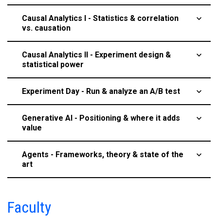
Causal Analytics I - Statistics & correlation
keyboard_arrow_up
vs. causation
Causal Analytics II - Experiment design &
keyboard_arrow_up
statistical power
Experiment Day - Run & analyze an A/B test
keyboard_arrow_up
Generative AI - Positioning & where it adds
keyboard_arrow_up
value
Agents - Frameworks, theory & state of the
keyboard_arrow_up
art
Faculty