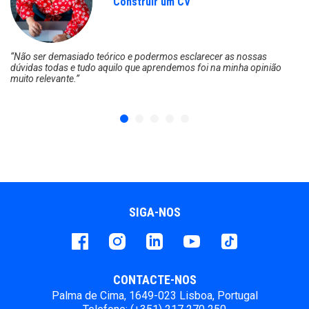
Construir um CV
“Não ser demasiado teórico e podermos esclarecer as nossas
“O
dúvidas todas e tudo aquilo que aprendemos foi na minha opinião
aj
muito relevante.”
re
SIGA-NOS
Facebook
instagram
LinkedIn
Youtube
Tiktok
CONTACTE-NOS
Palma de Cima, 1649-023 Lisboa, Portugal