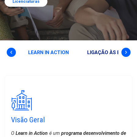
Licenciaturas
keyboard_arrow_left
keyboard_arrow_right
LENT
LEARN IN ACTION
LIGAÇÃO ÀS EMPRES
Visão Geral
O
Learn in Action
é um
programa desenvolvimento de